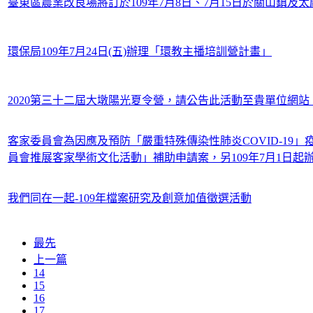
臺東區農業改良場將訂於109年7月8日、7月15日於關山鎮
環保局109年7月24日(五)辦理「環教主播培訓營計畫」
2020第三十二屆大墩陽光夏令營，請公告此活動至貴單位網
客家委員會為因應及預防「嚴重特殊傳染性肺炎COVID-19」
員會推展客家學術文化活動」補助申請案，另109年7月1日起
我們同在一起-109年檔案研究及創意加值徵選活動
最先
上一篇
14
15
16
17