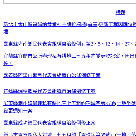
標題
新北市金山區福緣納骨堂神主牌位櫥櫃(前座)更新工程因牌位
達
臺東縣卑南鄉民代表會組織自治條例」第2、5、12、14、27、2
宜蘭縣宜蘭市公所辦理私有耕地三七五租約變更登記案，因出
達，
嘉義縣阿里山鄉民代表會組織自治條例修正案
花蓮縣瑞穗鄉民代表會組織自治條例修正案
屏東縣潮州鎮辦理私有耕地三七五租約彭城字第35號(土地坐落：
變更通知一案
臺東縣成功鎮民代表會組織自治條例修正案
新北市貢寮區私人耕地三七五租約「貢珠字第35號」(土地座落本區