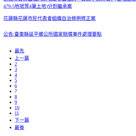
479-5地號等4筆土地)分割繼承案
花蓮縣花蓮市民代表會組織自治條例修正案
公告:臺東縣延平鄉公所國家賠償事件處理要點
最先
上一篇
2
3
4
5
6
7
8
9
10
11
下一篇
最後