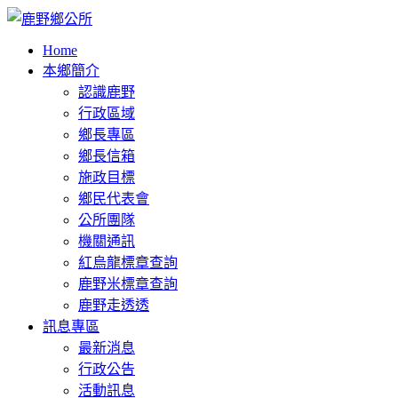
Home
本鄉簡介
認識鹿野
行政區域
鄉長專區
鄉長信箱
施政目標
鄉民代表會
公所團隊
機關通訊
紅烏龍標章查詢
鹿野米標章查詢
鹿野走透透
訊息專區
最新消息
行政公告
活動訊息