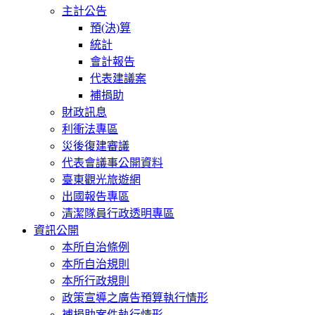
主計公告
預(決)算
統計
會計報告
代表建議案
補捐助
財政訊息
利衝法專區
災後復建審議
代表會議事公開資料
臺東觀光旅遊網
出國報告專區
清潔隊員行政透明專區
資訊公開
本所自治條例
本所自治規則
本所行政規則
政策宣導之廣告預算執行情形
補捐助案件執行情形