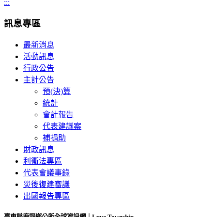
:::
訊息專區
最新消息
活動訊息
行政公告
主計公告
預(決)算
統計
會計報告
代表建議案
補捐助
財政訊息
利衝法專區
代表會議事錄
災後復建審議
出國報告專區
臺東縣鹿野鄉公所全球資訊網｜Luye Township