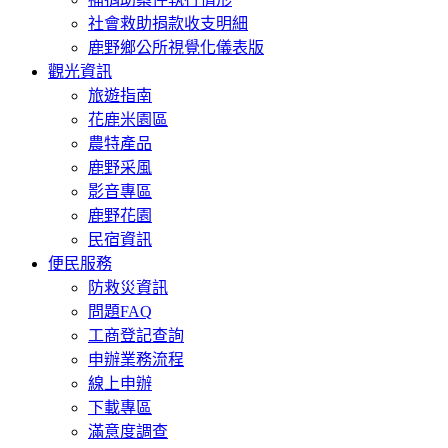
社會救助捐款收支明細
鹿野鄉公所視覺化儀表版
觀光資訊
旅遊指南
花鹿米園區
農特產品
鹿野采風
影音專區
鹿野花園
民宿資訊
便民服務
防救災資訊
問題FAQ
工商登記查詢
申辦業務流程
線上申辦
下載專區
滿意度調查