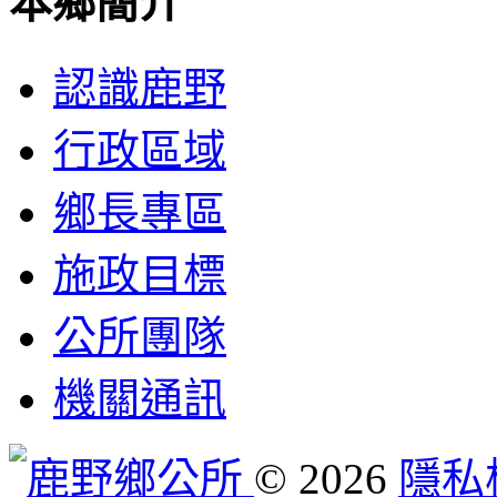
本鄉簡介
認識鹿野
行政區域
鄉長專區
施政目標
公所團隊
機關通訊
©
2026
隱私