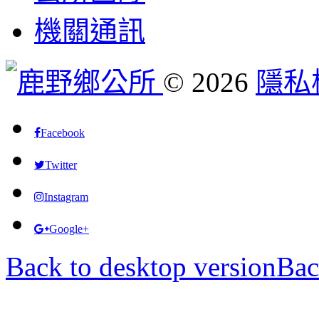
機關通訊
©
2026
隱私
Facebook
Twitter
Instagram
Google+
Back to desktop version
Bac