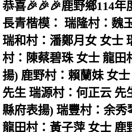
恭喜🎉🎉🎉鹿野鄉114
長青楷模：
瑞隆村：魏
瑞和村：潘鄭月女
女士
村：陳蔡碧珠
女士
龍田
揚)
鹿野村：賴蘭妹
女士
先生
瑞源村：何正云
先
縣府表揚)
瑞豐村：余秀
龍田村：黃子萍
女士
鹿