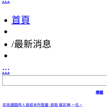
首頁
/
最新消息
:::
標題
民政課臨時人員經本所甄審: 錄取 蘇彩琳 一名。