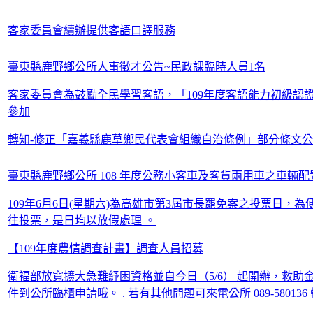
客家委員會續辦提供客語口譯服務
臺東縣鹿野鄉公所人事徵才公告~民政課臨時人員1名
客家委員會為鼓勵全民學習客語，「109年度客語能力初級認證」
參加
轉知-修正「嘉義縣鹿草鄉民代表會組織自治條例」部分條文
臺東縣鹿野鄉公所 108 年度公務小客車及客貨兩用車之車輛
109年6月6日(星期六)為高雄市第3屆市長罷免案之投票日
往投票，是日均以放假處理 。
【109年度農情調查計畫】調查人員招募
衛褔部放寬擴大急難紓困資格並自今日（5/6） 起開辦，救
件到公所臨櫃申請哦。 . 若有其他問題可來電公所 089-580136