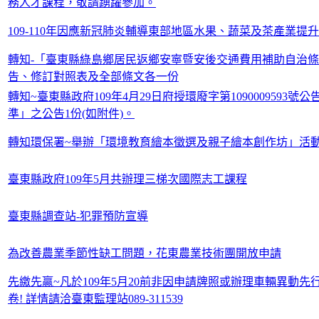
務人才課程，敬請踴躍參加。
109-110年因應新冠肺炎輔導東部地區水果、蔬菜及茶產業提
轉知-「臺東縣綠島鄉居民返鄉安寧暨安後交通費用補助自治
告、修訂對照表及全部條文各一份
轉知~臺東縣政府109年4月29日府授環廢字第109000959
準」之公告1份(如附件)。
轉知環保署~舉辦「環境教育繪本徵選及親子繪本創作坊」活
臺東縣政府109年5月共辦理三梯次國際志工課程
臺東縣調查站-犯罪預防宣導
為改善農業季節性缺工問題，花東農業技術團開放申請
先繳先贏~凡於109年5月20前非因申請牌照或辦理車輛異動先
卷! 詳情請洽臺東監理站089-311539