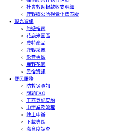
社會救助捐款收支明細
鹿野鄉公所視覺化儀表版
觀光資訊
旅遊指南
花鹿米園區
農特產品
鹿野采風
影音專區
鹿野花園
民宿資訊
便民服務
防救災資訊
問題FAQ
工商登記查詢
申辦業務流程
線上申辦
下載專區
滿意度調查