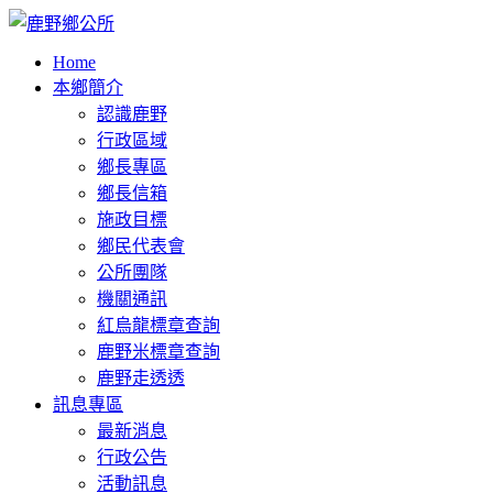
Home
本鄉簡介
認識鹿野
行政區域
鄉長專區
鄉長信箱
施政目標
鄉民代表會
公所團隊
機關通訊
紅烏龍標章查詢
鹿野米標章查詢
鹿野走透透
訊息專區
最新消息
行政公告
活動訊息