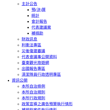
主計公告
預(決)算
統計
會計報告
代表建議案
補捐助
財政訊息
利衝法專區
災後復建審議
代表會議事公開資料
臺東觀光旅遊網
出國報告專區
清潔隊員行政透明專區
資訊公開
本所自治條例
本所自治規則
本所行政規則
政策宣導之廣告預算執行情形
補捐助案件執行情形