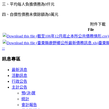
三、平均每人負擔債務為
0
仟元
四、自償性債務未償餘額為
0
萬元
附件下載
File
臺東縣
:::
訊息專區
最新消息
活動訊息
行政公告
主計公告
預(決)算
統計
會計報告